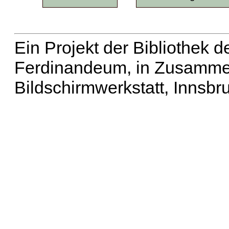
Ein Projekt der Bibliothek
Ferdinandeum, in Zusammen
Bildschirmwerkstatt, Innsbr
Erweiterte Suche
| Häu
Liste aller Namen
|
Lis
Projekt
|
Hilfe
| Impres