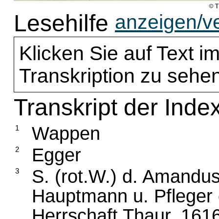
Lesehilfe
anzeigen/v
Klicken Sie auf Text im
Transkription zu sehen
Transkript der Inde
Wappen
1
Egger
2
S. (rot.W.) d. Amandus
3
Hauptmann u. Pfleger 
Herrschaft Thaur. 161