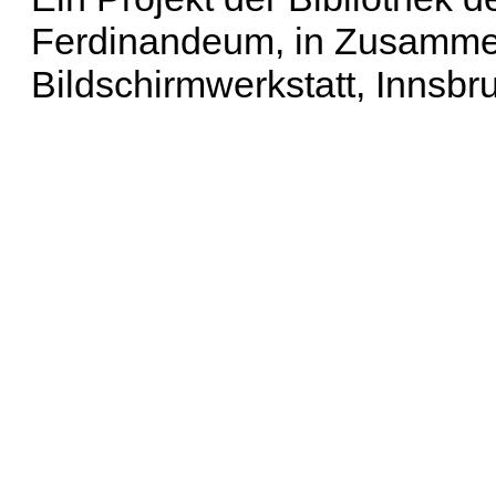
Ferdinandeum, in Zusammen
Bildschirmwerkstatt, Innsbr
Erweiterte Suche
| Häu
Liste aller Namen
|
Lis
Projekt
|
Hilfe
| Impres