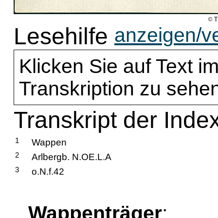
Lesehilfe
anzeigen/v
Klicken Sie auf Text im
Transkription zu sehen
Transkript der Index
1
Wappen
2
Arlbergb. N.OE.L.A
3
o.N.f.42
Wappenträger
: