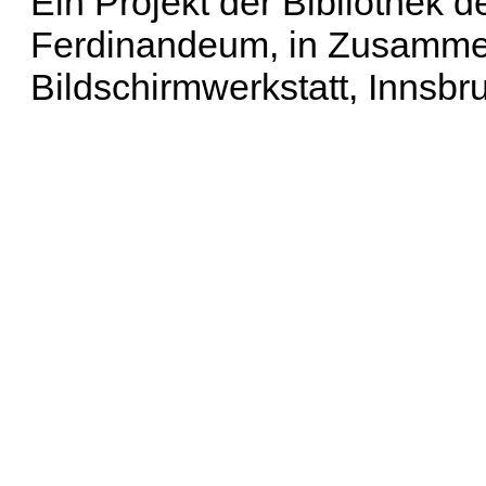
Ein Projekt der Bibliothek
Ferdinandeum, in Zusammen
Bildschirmwerkstatt, Innsbr
Erweiterte Suche
| Häu
Liste aller Namen
|
Lis
Projekt
|
Hilfe
| Impres