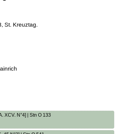
, St. Kreuztag.
ainrich
 A. XCV. N°4] | Stn O 133