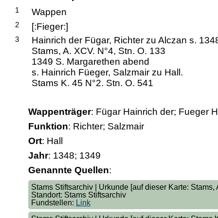
1
Wappen
2
[:Fieger:]
3
Hainrich der Fügar, Richter zu Alczan s. 1348
Stams, A. XCV. N°4, Stn. O. 133
1349 S. Margarethen abend
s. Hainrich Füeger, Salzmair zu Hall.
Stams K. 45 N°2. Stn. O. 541
Wappenträger
: Fügar Hainrich der; Fueger H
Funktion
: Richter; Salzmair
Ort
: Hall
Jahr
: 1348; 1349
Genannte Quellen
:
Stams Stiftsarchiv | Urkunde [auf dieser Karte: Stams,
Standort: Stams Stiftsarchiv
Fundstellen:
Link