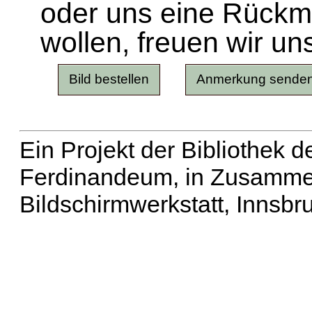
oder uns eine Rück
wollen, freuen wir un
Ein Projekt der Bibliothek
Ferdinandeum, in Zusammen
Bildschirmwerkstatt, Innsbr
Erweiterte Suche
| Häu
Liste aller Namen
|
Lis
Projekt
|
Hilfe
| Impres