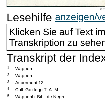
Lesehilfe
anzeigen/v
Klicken Sie auf Text im
Transkription zu sehen
Transkript der Inde
1
Wappen
2
Wappen
3
Aspermont 13..
4
Coll. Goldegg T.-A.-M.
5
Wappenb. Bibl. de Negri