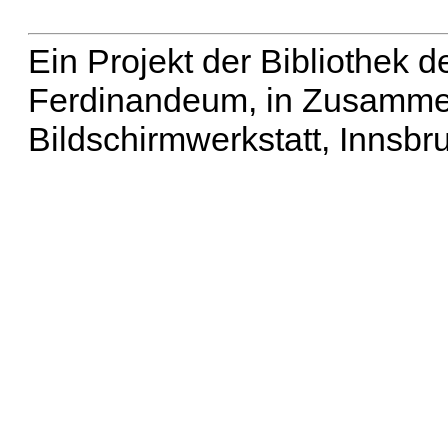
Ein Projekt der Bibliothek
Ferdinandeum, in Zusammen
Bildschirmwerkstatt, Innsbr
Erweiterte Suche
| Häu
Liste aller Namen
|
Lis
Projekt
|
Hilfe
| Impres