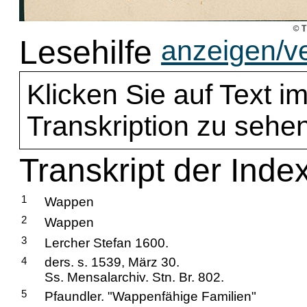
Lesehilfe
anzeigen/v
Klicken Sie auf Text im
Transkription zu sehen
Transkript der Inde
1
Wappen
2
Wappen
3
Lercher Stefan 1600.
4
ders. s. 1539, März 30.
Ss. Mensalarchiv. Stn. Br. 802.
5
Pfaundler. "Wappenfähige Familien"