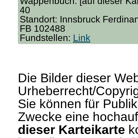
Wappenbuch. [auf dieser Kart
40
Standort: Innsbruck Ferdina
FB 102488
Fundstellen:
Link
Die Bilder dieser We
Urheberrecht/Copyrig
Sie können für Publi
Zwecke eine hochau
dieser Karteikarte
ko