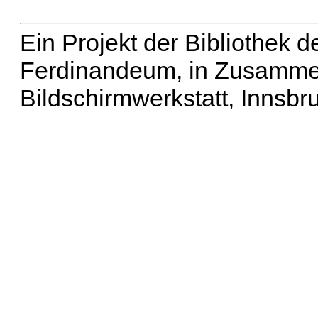
Ein Projekt der Bibliothek
Ferdinandeum, in Zusammen
Bildschirmwerkstatt, Innsbr
Erweiterte Suche
| Häu
Liste aller Namen
|
Lis
Projekt
|
Hilfe
| Impres