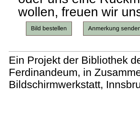
wollen, freuen wir un
Ein Projekt der Bibliothek
Ferdinandeum, in Zusammen
Bildschirmwerkstatt, Innsbr
Erweiterte Suche
| Häu
Liste aller Namen
|
Lis
Projekt
|
Hilfe
| Impres