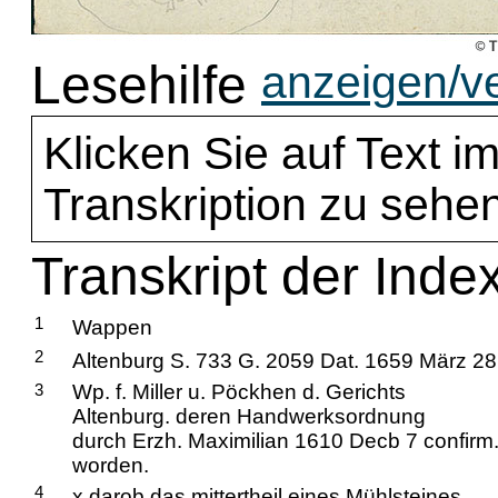
Lesehilfe
anzeigen/v
Klicken Sie auf Text im
Transkription zu sehen
Transkript der Inde
1
Wappen
2
Altenburg S. 733 G. 2059 Dat. 1659 März 28
3
Wp. f. Miller u. Pöckhen d. Gerichts
Altenburg. deren Handwerksordnung
durch Erzh. Maximilian 1610 Decb 7 confirm
worden.
4
x darob das mittertheil eines Mühlsteines