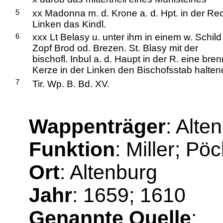
5
xx Madonna m. d. Krone a. d. Hpt. in der Re
Linken das Kindl.
6
xxx Lt Belasy u. unter ihm in einem w. Schild
Zopf Brod od. Brezen. St. Blasy mit der
bischofl. Inbul a. d. Haupt in der R. eine br
Kerze in der Linken den Bischofsstab halten
7
Tir. Wp. B. Bd. XV.
Wappenträger
: Alte
Funktion
: Miller; Pö
Ort
: Altenburg
Jahr
: 1659; 1610
Genannte Quelle
: