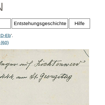
N
Entstehungsgeschichte
Hilfe
r D-Eb
'.
 (60)