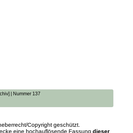
archiv] | Nummer 137
heberrecht/Copyright geschützt.
Zwecke eine hochauflösende Fassung
dieser