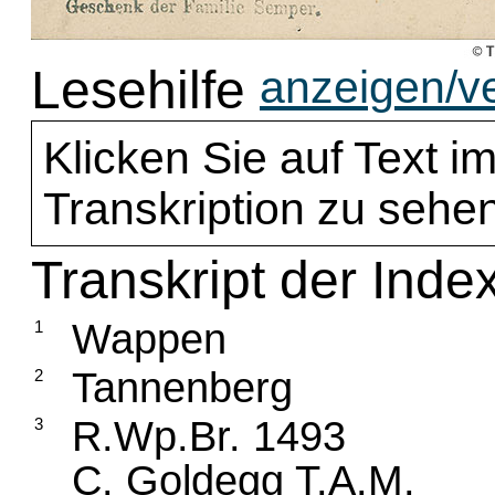
Lesehilfe
anzeigen/v
Klicken Sie auf Text im
Transkription zu sehen
Transkript der Inde
Wappen
1
Tannenberg
2
R.Wp.Br. 1493
3
C. Goldegg T.A.M.