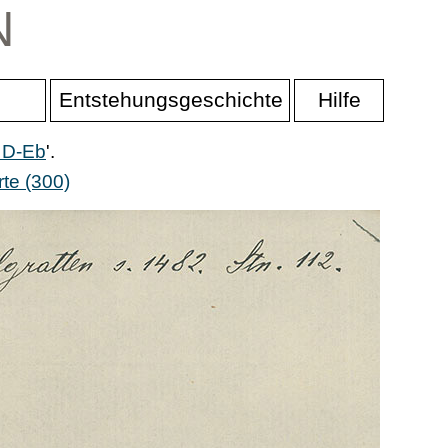
N
Entstehungsgeschichte
Hilfe
r D-Eb
'.
te (300)