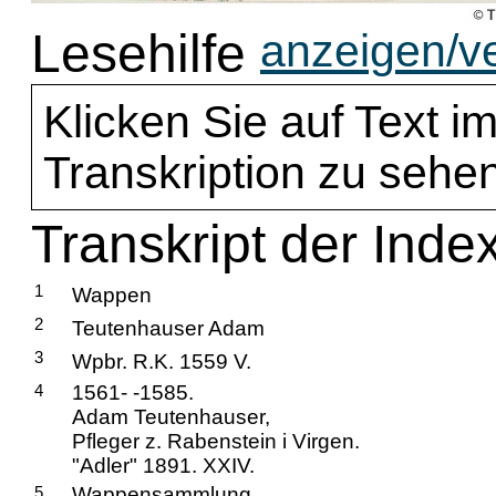
Lesehilfe
anzeigen/v
Klicken Sie auf Text im
Transkription zu sehen
Transkript der Inde
1
Wappen
2
Teutenhauser Adam
3
Wpbr. R.K. 1559 V.
4
1561- -1585.
Adam Teutenhauser,
Pfleger z. Rabenstein i Virgen.
"Adler" 1891. XXIV.
5
Wappensammlung