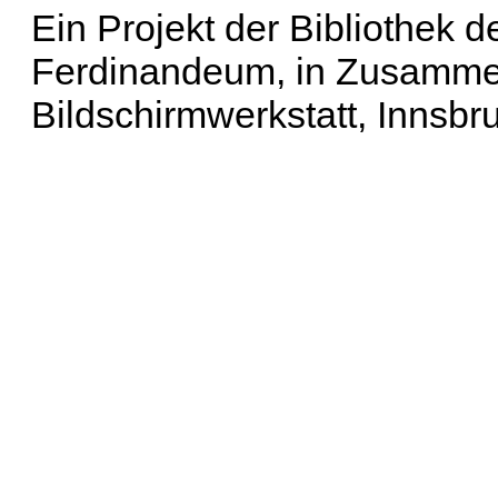
Ein Projekt der Bibliothek
Ferdinandeum, in Zusammen
Bildschirmwerkstatt, Innsbr
Erweiterte Suche
| Häu
Liste aller Namen
|
Lis
Projekt
|
Hilfe
| Impres