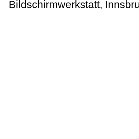
Bildschirmwerkstatt, Innsbr
Erweiterte Suche
| Häu
Liste aller Namen
|
Lis
Projekt
|
Hilfe
| Impres