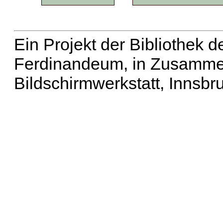
Ein Projekt der Bibliothek
Ferdinandeum, in Zusammen
Bildschirmwerkstatt, Innsbr
Erweiterte Suche
| Häu
Liste aller Namen
|
Lis
Projekt
|
Hilfe
| Impres