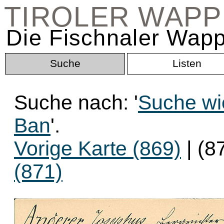
TIROLER WAP
Die Fischnaler Wapp
Suche
Listen
Suche nach: '
Suche wie
Ban
'.
Vorige Karte (869)
| (8
(871)