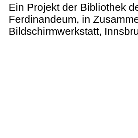
Ein Projekt der Bibliothek
Ferdinandeum, in Zusammen
Bildschirmwerkstatt, Innsbr
Erweiterte Suche
| Häu
Liste aller Namen
|
Lis
Projekt
|
Hilfe
| Impres