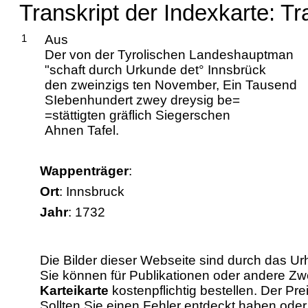
Transkript der Indexkarte: T
1
Aus
Der von der Tyrolischen Landeshauptman
"schaft durch Urkunde det° Innsbrück
den zweinzigs ten November, Ein Tausend
SIebenhundert zwey dreysig be=
=stättigten gräflich Siegerschen
Ahnen Tafel.
Wappenträger
:
Ort
: Innsbruck
Jahr
: 1732
Die Bilder dieser Webseite sind durch das Ur
Sie können für Publikationen oder andere 
Karteikarte
kostenpflichtig bestellen. Der Pr
Sollten Sie einen Fehler entdeckt haben od