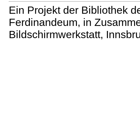
Ein Projekt der Bibliothek
Ferdinandeum, in Zusammen
Bildschirmwerkstatt, Innsbr
Erweiterte Suche
| Häu
Liste aller Namen
|
Lis
Projekt
|
Hilfe
| Impres