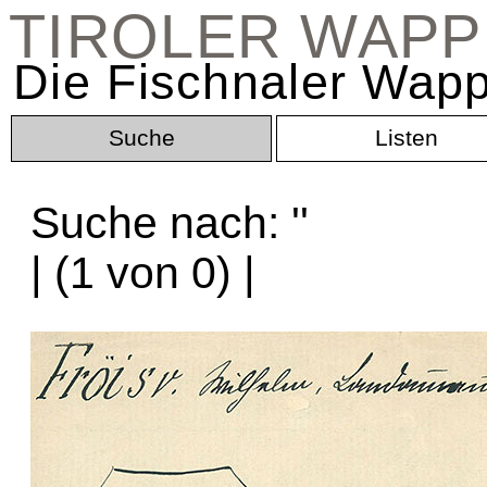
TIROLER WAP
Die Fischnaler Wapp
Suche
Listen
Suche nach: '
'
| (1 von 0) |