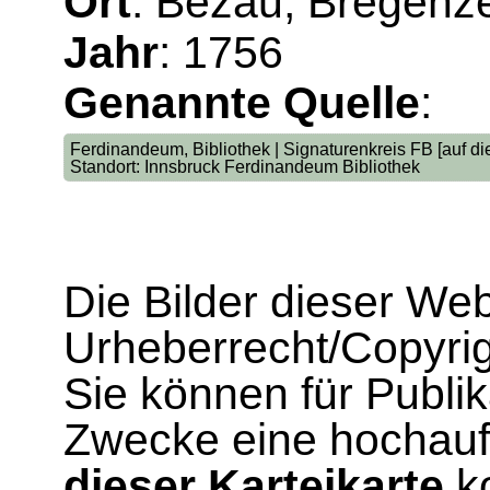
Ort
: Bezau; Bregenze
Jahr
: 1756
Genannte Quelle
:
Ferdinandeum, Bibliothek | Signaturenkreis FB [auf die
Standort: Innsbruck Ferdinandeum Bibliothek
Die Bilder dieser We
Urheberrecht/Copyrig
Sie können für Publi
Zwecke eine hochau
dieser Karteikarte
ko