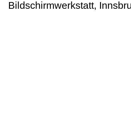
Bildschirmwerkstatt, Innsbr
Erweiterte Suche
| Häu
Liste aller Namen
|
Lis
Projekt
|
Hilfe
| Impres