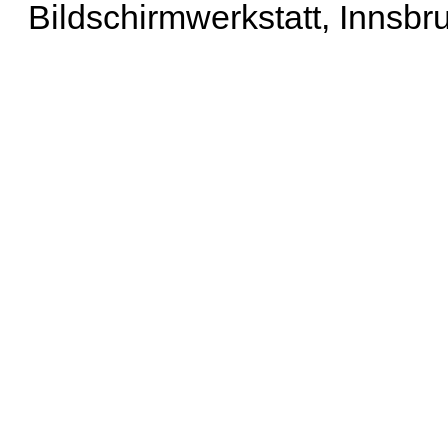
Bildschirmwerkstatt, Innsbr
Erweiterte Suche
| Häu
Liste aller Namen
|
Lis
Projekt
|
Hilfe
| Impres