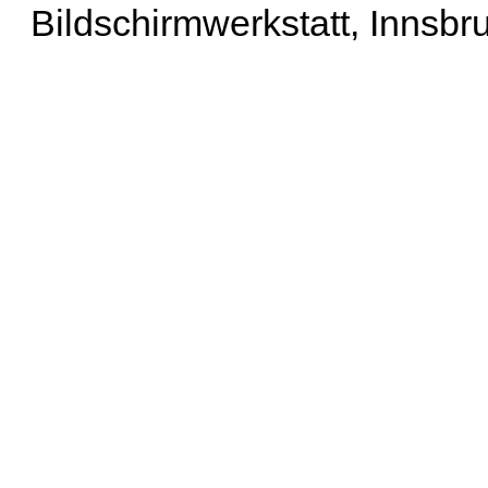
Bildschirmwerkstatt, Innsbr
Erweiterte Suche
| Häu
Liste aller Namen
|
Lis
Projekt
|
Hilfe
| Impres