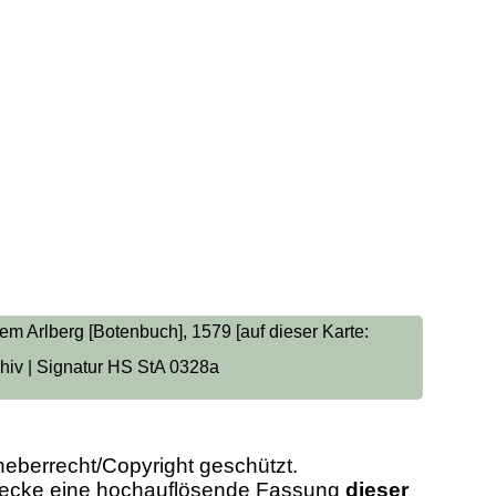
m Arlberg [Botenbuch], 1579 [auf dieser Karte:
chiv | Signatur HS StA 0328a
heberrecht/Copyright geschützt.
Zwecke eine hochauflösende Fassung
dieser