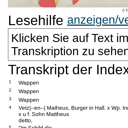
Lesehilfe
anzeigen/v
Klicken Sie auf Text im
Transkription zu sehen
Transkript der Inde
1
Wappen
2
Wappen
3
Wappen
4
Vetz|--en--| Matheus, Burger in Hall. x Wp. In
x u f. Sohn Mattheus
detto,
5
"Im Schild die