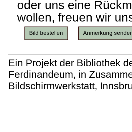
oder uns eine Rück
wollen, freuen wir un
Ein Projekt der Bibliothek
Ferdinandeum, in Zusammen
Bildschirmwerkstatt, Innsbr
Erweiterte Suche
| Häu
Liste aller Namen
|
Lis
Projekt
|
Hilfe
| Impres