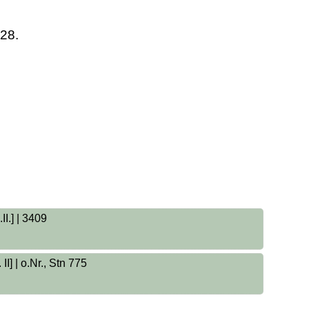
28.
II.] | 3409
I] | o.Nr., Stn 775