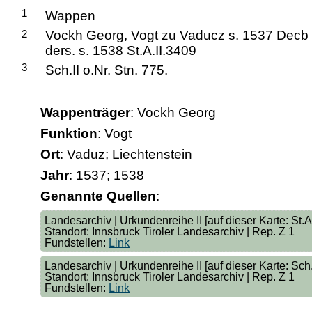
1
Wappen
2
Vockh Georg, Vogt zu Vaducz s. 1537 Decb 
ders. s. 1538 St.A.II.3409
3
Sch.II o.Nr. Stn. 775.
Wappenträger
: Vockh Georg
Funktion
: Vogt
Ort
: Vaduz; Liechtenstein
Jahr
: 1537; 1538
Genannte Quellen
:
Landesarchiv | Urkundenreihe II [auf dieser Karte: St.A.
Standort: Innsbruck Tiroler Landesarchiv | Rep. Z 1
Fundstellen:
Link
Landesarchiv | Urkundenreihe II [auf dieser Karte: Sch. I
Standort: Innsbruck Tiroler Landesarchiv | Rep. Z 1
Fundstellen:
Link