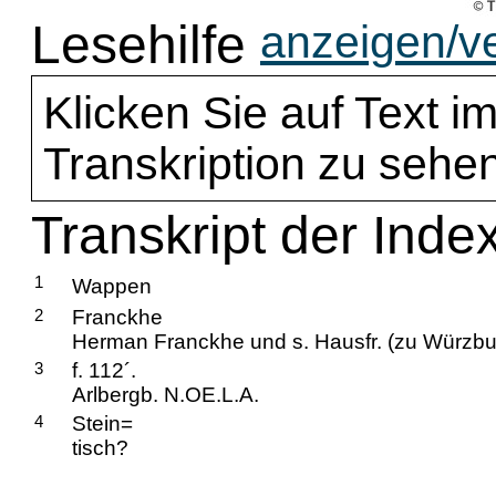
Lesehilfe
anzeigen/v
Klicken Sie auf Text im
Transkription zu sehen
Transkript der Inde
1
Wappen
2
Franckhe
Herman Franckhe und s. Hausfr. (zu Würzbu
3
f. 112´.
Arlbergb. N.OE.L.A.
4
Stein=
tisch?