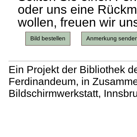
oder uns eine Rück
wollen, freuen wir un
Ein Projekt der Bibliothek
Ferdinandeum, in Zusammen
Bildschirmwerkstatt, Innsbr
Erweiterte Suche
| Häu
Liste aller Namen
|
Lis
Projekt
|
Hilfe
| Impres