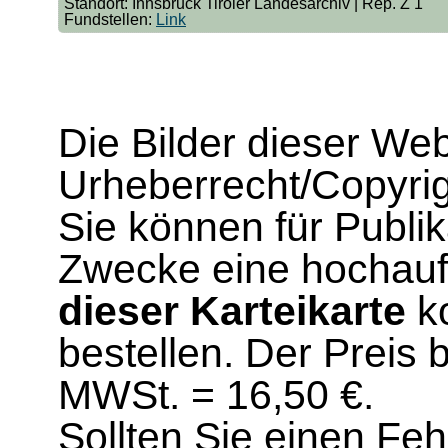
Standort: Innsbruck Tiroler Landesarchiv | Rep. Z 1
Fundstellen:
Link
Die Bilder dieser We
Urheberrecht/Copyrig
Sie können für Publi
Zwecke eine hochau
dieser Karteikarte
ko
bestellen. Der Preis 
MWSt. = 16,50 €.
Sollten Sie einen Fe