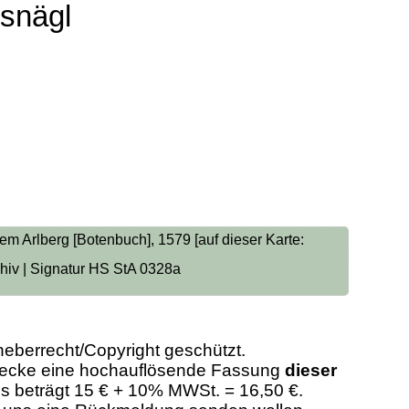
ysnägl
m Arlberg [Botenbuch], 1579 [auf dieser Karte:
chiv | Signatur HS StA 0328a
heberrecht/Copyright geschützt.
Zwecke eine hochauflösende Fassung
dieser
eis beträgt 15 € + 10% MWSt. = 16,50 €.