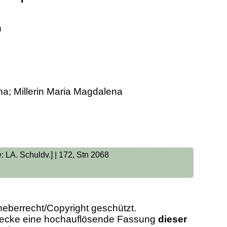
n
a; Millerin Maria Magdalena
: LA. Schuldv.] | 172, Stn 2068
heberrecht/Copyright geschützt.
Zwecke eine hochauflösende Fassung
dieser