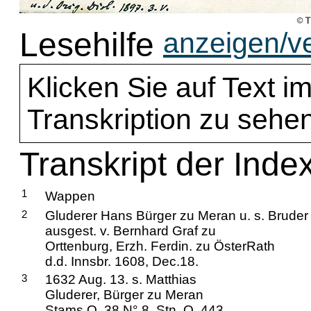
Lesehilfe
anzeigen/v
Klicken Sie auf Text im
Transkription zu sehen
Transkript der Inde
1
Wappen
2
Gluderer Hans Bürger zu Meran u. s. Brude
ausgest. v. Bernhard Graf zu
Orttenburg, Erzh. Ferdin. zu ÖsterRath
d.d. Innsbr. 1608, Dec.18.
3
1632 Aug. 13. s. Matthias
Gluderer, Bürger zu Meran
Stams O. 38 N° 8. Stn. O. 443