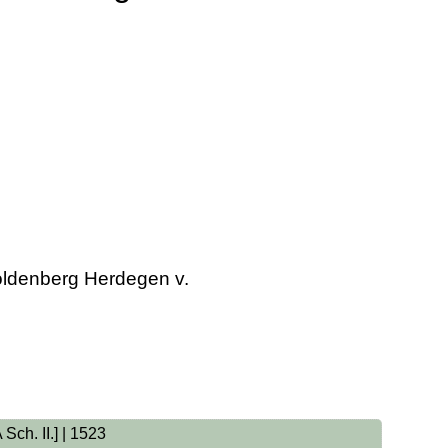
oldenberg Herdegen v.
Sch. II.] | 1523