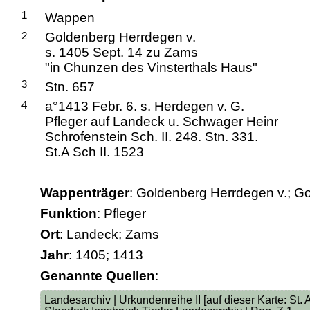
1
Wappen
2
Goldenberg Herrdegen v.
s. 1405 Sept. 14 zu Zams
"in Chunzen des Vinsterthals Haus"
3
Stn. 657
4
a°1413 Febr. 6. s. Herdegen v. G.
Pfleger auf Landeck u. Schwager Heinr
Schrofenstein Sch. II. 248. Stn. 331.
St.A Sch II. 1523
Wappenträger
: Goldenberg Herrdegen v.; G
Funktion
: Pfleger
Ort
: Landeck; Zams
Jahr
: 1405; 1413
Genannte Quellen
:
Landesarchiv | Urkundenreihe II [auf dieser Karte: St. A 