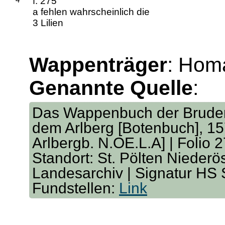
f. 275
a fehlen wahrscheinlich die
3 Lilien
Wappenträger
: Homa
Genannte Quelle
:
Das Wappenbuch der Bruders
dem Arlberg [Botenbuch], 157
Arlbergb. N.OE.L.A] | Folio 
Standort: St. Pölten Niederö
Landesarchiv | Signatur HS
Fundstellen:
Link