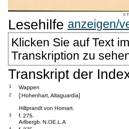
Lesehilfe
anzeigen/v
Klicken Sie auf Text im
Transkription zu sehen
Transkript der Inde
1
Wappen
2
[:Hohenhart, Altaguardia]
Hiltprandt von Homart.
3
f. 275.
Arlbergb. N.OE.L.A
4