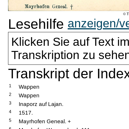
Lesehilfe
anzeigen/v
Klicken Sie auf Text im
Transkription zu sehen
Transkript der Inde
1
Wappen
2
Wappen
3
Inaporz auf Lajan.
4
1517.
5
Mayrhofen Geneal. +
6