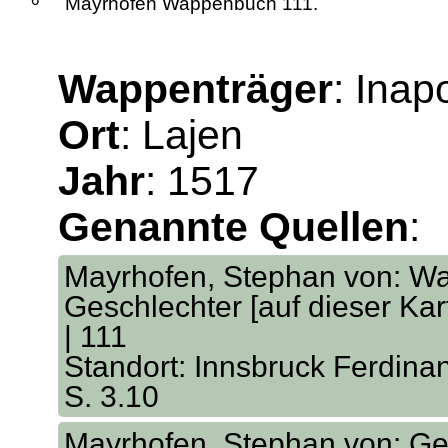
Mayrhofen Wappenbuch 111.
Wappenträger
: Inap
Ort
: Lajen
Jahr
: 1517
Genannte Quellen
:
Mayrhofen, Stephan von: W
Geschlechter [auf dieser K
| 111
Standort: Innsbruck Ferdina
S. 3.10
Mayrhofen, Stephan von: Gen