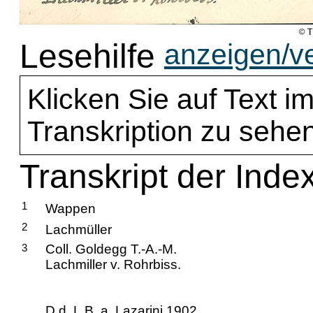
Lesehilfe
anzeigen/v
Klicken Sie auf Text im
Transkription zu sehen
Transkript der Inde
1
Wappen
2
Lachmüller
3
Coll. Goldegg T.-A.-M.
Lachmiller v. Rohrbiss.
D.d. L.B. a. Lazarini 1902