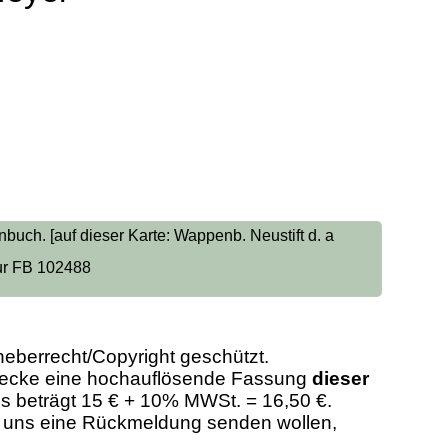
buch. [auf dieser Karte: Wappenb. Neustift d. a
tur FB 102488
heberrecht/Copyright geschützt.
Zwecke eine hochauflösende Fassung
dieser
eis beträgt 15 € + 10% MWSt. = 16,50 €.
er uns eine Rückmeldung senden wollen,