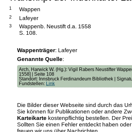
1
Wappen
2
Lafeyer
3
Wappenb. Neustift d.a. 1558
S. 108.
Wappenträger
: Lafeyer
Genannte Quelle
:
Arch, Harwick W. (Hg.): Vigil Rabers Neustifter Wappen
1558] | Seite 108
Standort: Innsbruck Ferdinandeum Bibliothek | Signa
Fundstellen:
Link
Die Bilder dieser Webseite sind durch das Ur
Sie können für Publikationen oder andere 
Karteikarte
kostenpflichtig bestellen. Der Pr
Sollten Sie einen Fehler entdeckt haben od
freuen wir uns über Nachrichten.