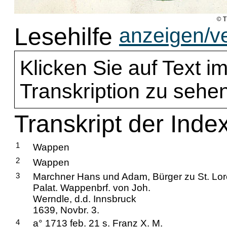
Lesehilfe
anzeigen/v
Klicken Sie auf Text im
Transkription zu sehen
Transkript der Inde
1
Wappen
2
Wappen
3
Marchner Hans und Adam, Bürger zu St. Lo
Palat. Wappenbrf. von Joh.
Werndle, d.d. Innsbruck
1639, Novbr. 3.
4
a° 1713 feb. 21 s. Franz X. M.