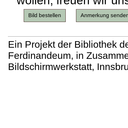
wollen, freuen wir un
Ein Projekt der Bibliothek
Ferdinandeum, in Zusammen
Bildschirmwerkstatt, Innsbr
Erweiterte Suche
| Häu
Liste aller Namen
|
Lis
Projekt
|
Hilfe
| Impres