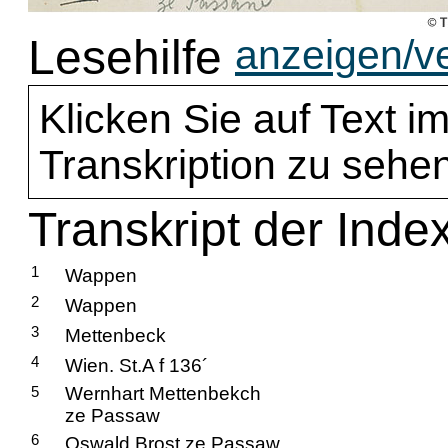
Lesehilfe
anzeigen/v
Klicken Sie auf Text im
Transkription zu sehen
Transkript der Inde
1
Wappen
2
Wappen
3
Mettenbeck
4
Wien. St.A f 136´
5
Wernhart Mettenbekch
ze Passaw
6
Oswald Brost ze Passaw