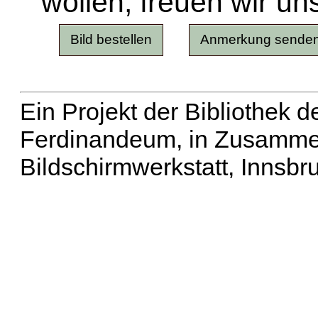
wollen, freuen wir un
Ein Projekt der Bibliothek
Ferdinandeum, in Zusammen
Bildschirmwerkstatt, Innsbr
Erweiterte Suche
| Häu
Liste aller Namen
|
Lis
Projekt
|
Hilfe
| Impres