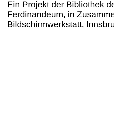
Ein Projekt der Bibliothek
Ferdinandeum, in Zusammen
Bildschirmwerkstatt, Innsbr
Erweiterte Suche
| Häu
Liste aller Namen
|
Lis
Projekt
|
Hilfe
| Impres