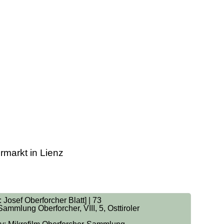
ermarkt in Lienz
Josef Oberforcher Blatt] | 73
mmlung Oberforcher, VIII, 5, Osttiroler