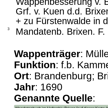
Wappenbesserung v. B
Grf. v. Kuen d.d. Brixe
+ zu Fürstenwalde in 
Mandatenb. Brixen. F.
3
Wappenträger
: Müll
Funktion
: f.b. Kamm
Ort
: Brandenburg; Br
Jahr
: 1690
Genannte Quelle
: