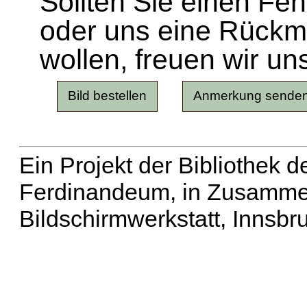
Sollten Sie einen Fe
oder uns eine Rück
wollen, freuen wir un
Ein Projekt der Bibliothek
Ferdinandeum, in Zusammen
Bildschirmwerkstatt, Innsbr
Erweiterte Suche
| Häu
Liste aller Namen
|
Lis
Projekt
|
Hilfe
| Impres