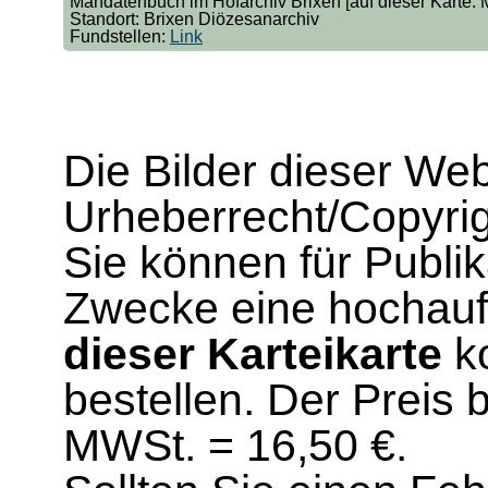
Mandatenbuch im Hofarchiv Brixen [auf dieser Karte: M
Standort: Brixen Diözesanarchiv
Fundstellen:
Link
Die Bilder dieser We
Urheberrecht/Copyrig
Sie können für Publi
Zwecke eine hochau
dieser Karteikarte
ko
bestellen. Der Preis 
MWSt. = 16,50 €.