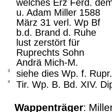
welches Erz Ferd. dem
u. Adam Miller 1588
März 31 verl. Wp Bf
b.d. Brand d. Ruhe
lust zerstört für
Ruprechts Sohn
Andrä Mich-M.
siehe dies Wp. f. Rupr
3
Tir. Wp. B. Bd. XIV. Di
4
Wappenträger
: Mill