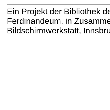
Ein Projekt der Bibliothek
Ferdinandeum, in Zusammen
Bildschirmwerkstatt, Innsbr
Erweiterte Suche
| Häu
Liste aller Namen
|
Lis
Projekt
|
Hilfe
| Impres