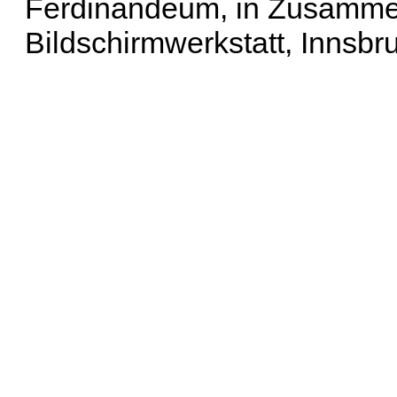
Ferdinandeum, in Zusammen
Bildschirmwerkstatt, Innsbr
Erweiterte Suche
| Häu
Liste aller Namen
|
Lis
Projekt
|
Hilfe
| Impres