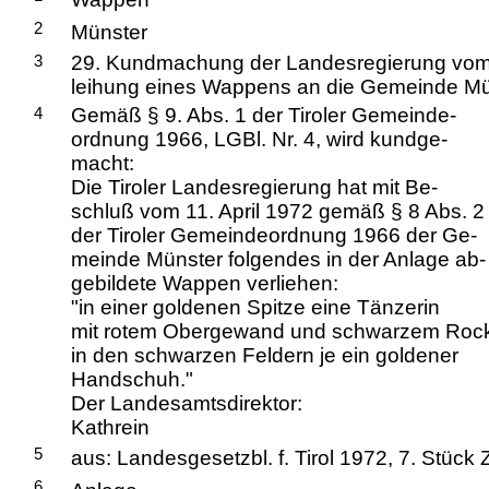
2
Münster
3
29. Kundmachung der Landesregierung vom 1
leihung eines Wappens an die Gemeinde Mü
4
Gemäß § 9. Abs. 1 der Tiroler Gemeinde-
ordnung 1966, LGBl. Nr. 4, wird kundge-
macht:
Die Tiroler Landesregierung hat mit Be-
schluß vom 11. April 1972 gemäß § 8 Abs. 2
der Tiroler Gemeindeordnung 1966 der Ge-
meinde Münster folgendes in der Anlage ab-
gebildete Wappen verliehen:
"in einer goldenen Spitze eine Tänzerin
mit rotem Obergewand und schwarzem Roc
in den schwarzen Feldern je ein goldener
Handschuh."
Der Landesamtsdirektor:
Kathrein
5
aus: Landesgesetzbl. f. Tirol 1972, 7. Stück
6