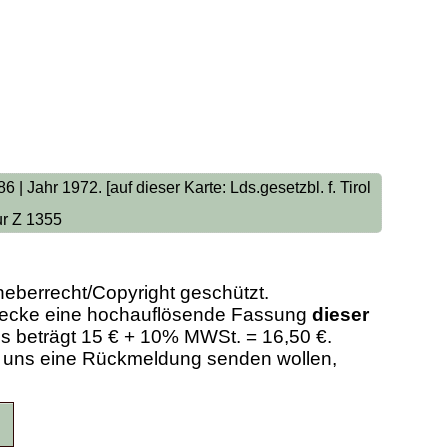
 | Jahr 1972. [auf dieser Karte: Lds.gesetzbl. f. Tirol
ur Z 1355
heberrecht/Copyright geschützt.
Zwecke eine hochauflösende Fassung
dieser
eis beträgt 15 € + 10% MWSt. = 16,50 €.
er uns eine Rückmeldung senden wollen,