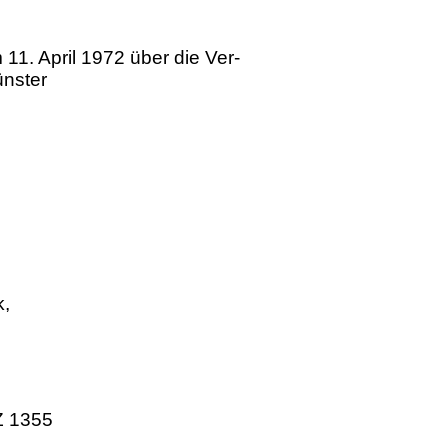
1. April 1972 über die Ver-
nster
k,
 Z 1355