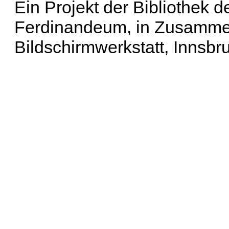
Ein Projekt der Bibliothek
Ferdinandeum, in Zusammen
Bildschirmwerkstatt, Innsbr
Erweiterte Suche
| Häu
Liste aller Namen
|
Lis
Projekt
|
Hilfe
| Impres